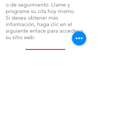
o de seguimiento. Llame y
programe su cita hoy mismo.
Si desea obtener más
información, haga clic en el
siguiente enlace para acceder a
su sitio web.
Haga clic aquí
Centro de salud mental y
bienestar Bee Mindful, PLLC.
3080 Vista Blvd.
Ste. 106
Sparks, Nevada 89436